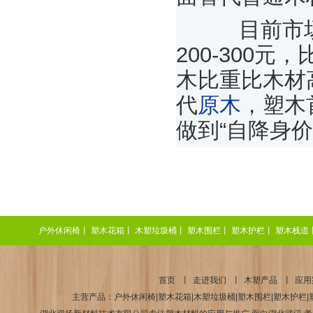
目前市场
200-300元，
木比重比木材
代
原木
，塑木
做到“自降身价
户外休闲椅
丨
塑木花箱
丨
木塑垃圾桶
丨
塑木围栏
丨
塑木护栏
丨
塑木栈道
首页
丨
走进我们
丨
木塑产品
丨
应用
主营产品：户外休闲椅|塑木花箱|木塑垃圾桶|塑木围栏|塑木护栏|塑