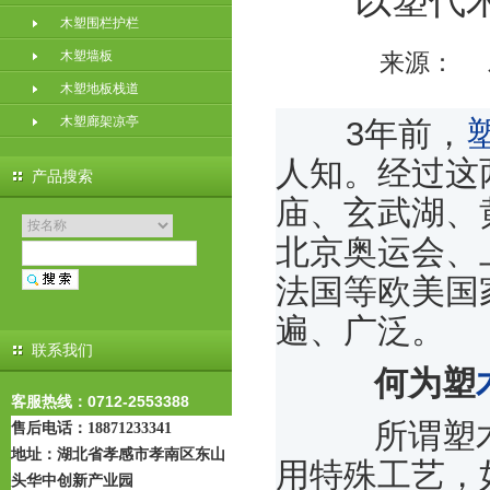
以塑代
木塑围栏护栏
木塑墙板
来源：
木塑地板栈道
木塑廊架凉亭
3年前，
人知。经过这
产品搜索
庙、玄武湖、
北京奥运会、
法国等欧美国
遍、广泛。
联系我们
何为塑
客服热线：0712-2553388
所谓塑木
售后电话：18871233341
地址：
湖北省孝感市孝南区东山
用特殊工艺，
头华中创新产业园