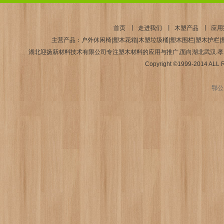
首页
丨
走进我们
丨
木塑产品
丨
应用
主营产品：户外休闲椅|塑木花箱|木塑垃圾桶|塑木围栏|塑木护栏|塑
湖北迎扬新材料技术有限公司专注塑木材料的应用与推广,面向湖北武汉.孝感.襄
Copyright ©1999-2014 AL
鄂公网