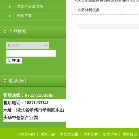
·
木塑地板应用在园林景观有哪些优势
塑木的发展方向
·
木塑材料优点
资料下载
产品搜索
联系我们
客服热线：0712-2553388
售后电话：18871233341
地址：
湖北省孝感市孝南区东山
头华中创新产业园
户外休闲椅
丨
塑木花箱
丨
木塑垃圾桶
丨
塑木围栏
丨
塑木护栏
丨
塑木栈道