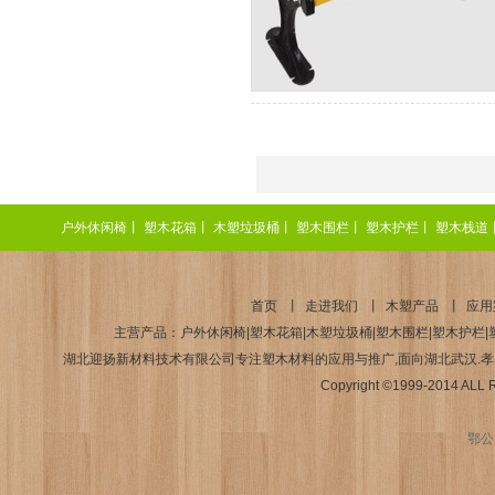
户外休闲椅
丨
塑木花箱
丨
木塑垃圾桶
丨
塑木围栏
丨
塑木护栏
丨
塑木栈道
首页
丨
走进我们
丨
木塑产品
丨
应用
主营产品：户外休闲椅|塑木花箱|木塑垃圾桶|塑木围栏|塑木护栏|塑
湖北迎扬新材料技术有限公司专注塑木材料的应用与推广,面向湖北武汉.孝感.襄
Copyright ©1999-2014 AL
鄂公网