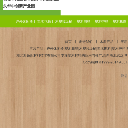
头华中创新产业园
户外休闲椅
丨
塑木花箱
丨
木塑垃圾桶
丨
塑木围栏
丨
塑木护栏
丨
塑木栈道
首页
丨
走进我们
丨
木塑产品
丨
应用
主营产品：户外休闲椅|塑木花箱|木塑垃圾桶|塑木围栏|塑木护栏|塑
湖北迎扬新材料技术有限公司专注塑木材料的应用与推广,面向湖北武汉.孝感.襄
Copyright ©1999-2014 AL
鄂公网