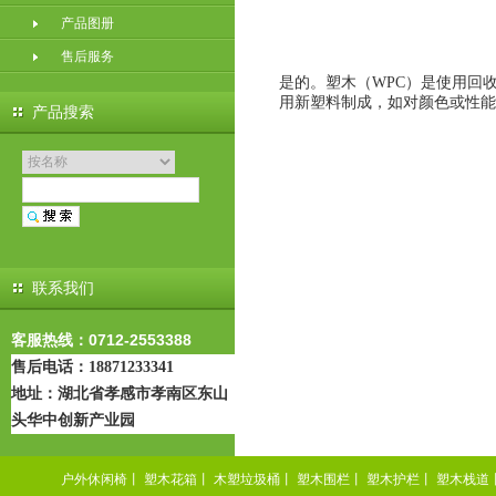
产品图册
售后服务
是的。塑木（WPC）是使用回
用新塑料制成，如对颜色或性能
产品搜索
联系我们
客服热线：0712-2553388
售后电话：18871233341
地址：
湖北省孝感市孝南区东山
头华中创新产业园
户外休闲椅
丨
塑木花箱
丨
木塑垃圾桶
丨
塑木围栏
丨
塑木护栏
丨
塑木栈道