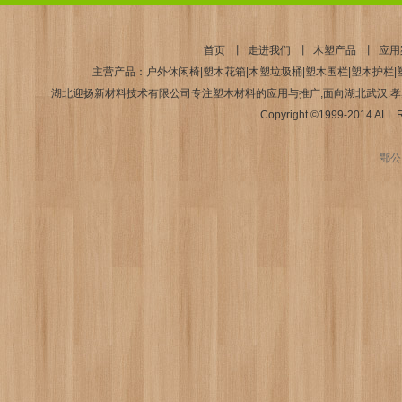
首页
丨
走进我们
丨
木塑产品
丨
应用
主营产品：户外休闲椅|塑木花箱|木塑垃圾桶|塑木围栏|塑木护栏|塑
湖北迎扬新材料技术有限公司专注塑木材料的应用与推广,面向湖北武汉.孝感.襄
Copyright ©1999-2014 AL
鄂公网